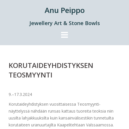
Skip
Anu Peippo
to
content
Jewellery Art & Stone Bowls
KORUTAIDEYHDISTYKSEN
TEOSMYYNTI
9.–17.3.2024
Korutaideyhdistyksen vuosittaisessa Teosmyynti-
näyttelyssä nähdään runsas kattaus tuoreita teoksia niin
uusilta lahjakkuuksilta kuin kansainvälisestikin tunnetuilta
korutaiteen uranuurtajilta Kaapelitehtaan Valssaamossa.