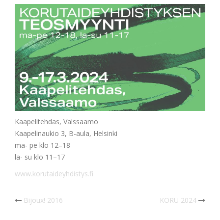
Kaapelitehdas, Valssaamo
Kaapelinaukio 3, B-aula, Helsinki
ma- pe klo 12–18
la- su klo 11–17
www.korutaideyhdistys.fi
Post
Bijoux! 2016
KORU 2024